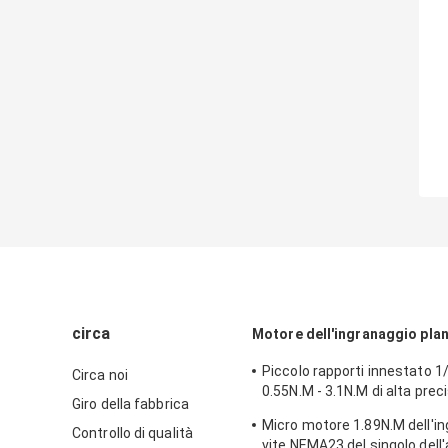
circa
Motore dell'ingranaggio pla
Piccolo rapporti innestato 1/
Circa noi
0.55N.M - 3.1N.M di alta prec
Giro della fabbrica
motore passo a passo NEMA
Micro motore 1.89N.M dell'in
Controllo di qualità
vite NEMA23 del singolo del