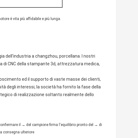
tore è vita più affidabile e più lunga.
gia dell'industria a changzhou, porcellana. I nostri
ina di CNC della stampante 3d, attrezzatura medica,
onoscimento ed il supporto di vaste masse dei clienti,
à degli interessi, la società ha fornito la fase della
rategico di realizzazione soltanto realmente dello
r confermare il → del campione firma l'equilibrio pronto del → di
la consegna ulteriore