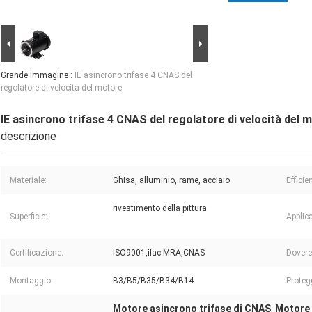
Grande immagine :
IE asincrono trifase 4 CNAS del
regolatore di velocità del motore
IE asincrono trifase 4 CNAS del regolatore di velocità del 
descrizione
Materiale:
Ghisa, alluminio, rame, acciaio
Efficie
rivestimento della pittura
Superficie:
Applic
Certificazione:
ISO9001,iIac-MRA,CNAS
Dovere
Montaggio:
B3/B5/B35/B34/B14
Protegg
Motore asincrono trifase di CNAS
Motore 
,