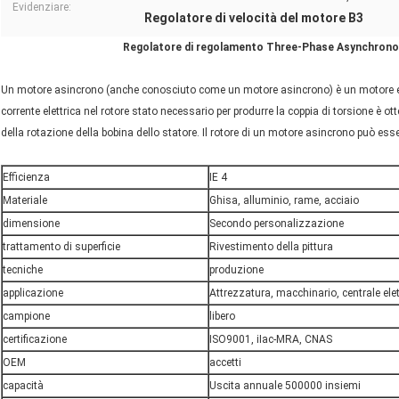
Evidenziare:
Regolatore di velocità del motore B3
Regolatore di regolamento Three-Phase Asynchronou
Un motore asincrono (anche conosciuto come un motore asincrono) è un motore el
corrente elettrica nel rotore stato necessario per produrre la coppia di torsione è
della rotazione della bobina dello statore. Il rotore di un motore asincrono può esse
Efficienza
IE 4
Materiale
Ghisa, alluminio, rame, acciaio
dimensione
Secondo personalizzazione
trattamento di superficie
Rivestimento della pittura
tecniche
produzione
applicazione
Attrezzatura, macchinario, centrale elet
campione
libero
certificazione
ISO9001, iIac-MRA, CNAS
OEM
accetti
capacità
Uscita annuale 500000 insiemi