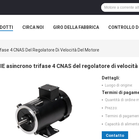
DOTTI
CIRCA NOI
GIRO DELLA FABBRICA
CONTROLLO DI
ifase 4 CNAS Del Regolatore Di Velocità Del Motore
IE asincrono trifase 4 CNAS del regolatore di velocit
Dettagli:
Luogo di origine:
Termini di pagame
Quantità di ordine 
Prezzo:
Termini di pagamen
Capacità di aliment
Contatto