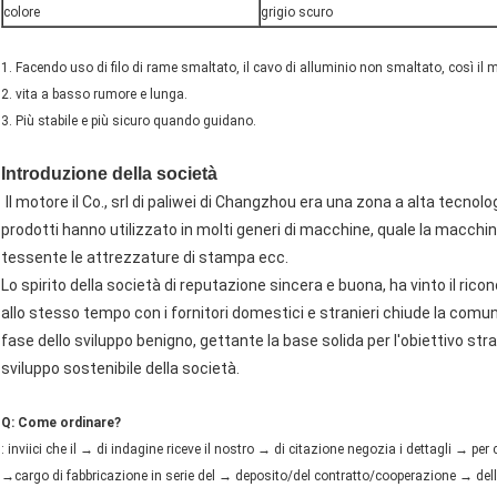
colore
grigio scuro
1. Facendo uso di filo di rame smaltato, il cavo di alluminio non smaltato, così il mo
2. vita a basso rumore e lunga.
3. Più stabile e più sicuro quando guidano.
Introduzione della società
Il motore il Co., srl di paliwei di Changzhou era una zona a alta tecnolo
prodotti hanno utilizzato in molti generi di macchine, quale la macch
tessente le attrezzature di stampa ecc.
Lo spirito della società di reputazione sincera e buona, ha vinto il ric
allo stesso tempo con i fornitori domestici e stranieri chiude la comunit
fase dello sviluppo benigno, gettante la base solida per l'obiettivo st
sviluppo sostenibile della società.
Q: Come ordinare?
: inviici che il → di indagine riceve il nostro → di citazione negozia i dettagli → pe
→cargo di fabbricazione in serie del → deposito/del contratto/cooperazione → del