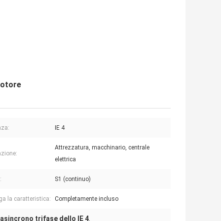
motore
nza:
IE 4
Attrezzatura, macchinario, centrale
azione:
elettrica
:
S1 (continuo)
a la caratteristica:
Completamente incluso
asincrono trifase dello IE 4
,