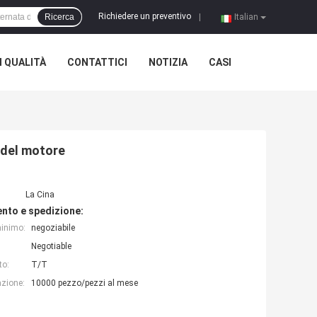
Richiedere un preventivo
Ricerca
|
Italian
 QUALITÀ
CONTATTICI
NOTIZIA
CASI
à del motore
La Cina
nto e spedizione:
minimo:
negoziabile
Negotiable
to:
T/T
azione:
10000 pezzo/pezzi al mese