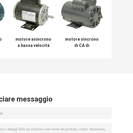
o
motore asincrono
motore sincrono
a bassa velocità
di CA di
dell'alto motore
monofase 2.2kw
o
asincrono di
elettrico con
i
coppia di
alloggio di
torsione di
alluminio
300rpm 35kW
ciare messaggio