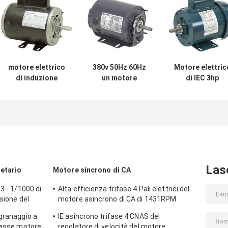
motore elettrico
380v 50Hz 60Hz
Motore elettric
di induzione
un motore
di IEC 3hp
asincrona trifase
elettrico
2800rpm del
del motore
asincrono
motore sincron
sincrono di CA
3000rpm di 3 fasi
di CA con filo d
0.75-315kw
rame 100%
Las
netario
Motore sincrono di CA
3 - 1/1000 di
Alta efficienza trifase 4 Pali elettrici del
isione del
motore asincrono di CA di 1431RPM
23 di CC
1.1KW
granaggio a
IE asincrono trifase 4 CNAS del
l'asse motore
regolatore di velocità del motore