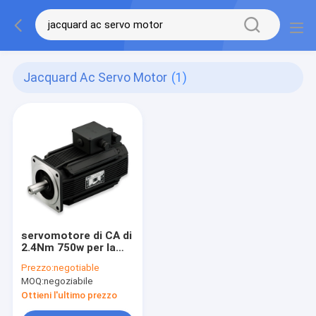
Jacquard Ac Servo Motor
(1)
servomotore di CA di
2.4Nm 750w per la
macchina del
Prezzo:
negotiable
jacquard
MOQ:
negoziabile
Ottieni l'ultimo prezzo