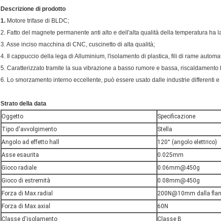
Descrizione di prodotto
1.
Motore trifase di BLDC;
2. Fatto del magnete permanente anti alto e dell'alta qualità della temperatura ha l
3. Asse inciso macchina di CNC, cuscinetto di alta qualità;
4. Il cappuccio della lega di Alluminium, l'isolamento di plastica, fili di rame automa
5. Caratterizzato tramite la sua vibrazione a basso rumore e bassa, riscaldamento 
6. Lo smorzamento interno eccellente, può essere usato dalle industrie differenti e i
Strato della data
Oggetto
Specificazione
Tipo d'avvolgimento
Stella
Angolo ad effetto hall
120° (angolo elettrico)
Asse esaurita
0.025mm
Gioco radiale
0.06mm@450g
Gioco di estremità
0.08mm@450g
Forza di Max.radial
200N@10mm dalla flan
Forza di Max.axial
60N
Classe d'isolamento
Classe B