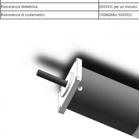
Resistenza dielettrica
500VDC per un minuto
Resistenza di isolamento
100MΩMin.500VDC