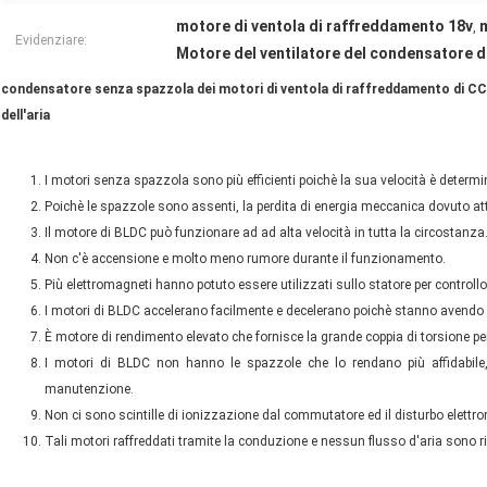
motore di ventola di raffreddamento 18v
m
,
Evidenziare:
Motore del ventilatore del condensatore 
condensatore senza spazzola dei motori di ventola di raffreddamento di CC d
dell'aria
I motori senza spazzola sono più efficienti poichè la sua velocità è determin
Poichè le spazzole sono assenti, la perdita di energia meccanica dovuto attr
Il motore di BLDC può funzionare ad ad alta velocità in tutta la circostanza
Non c'è accensione e molto meno rumore durante il funzionamento.
Più elettromagneti hanno potuto essere utilizzati sullo statore per controllo
I motori di BLDC accelerano facilmente e decelerano poichè stanno avendo i
È motore di rendimento elevato che fornisce la grande coppia di torsione pe
I motori di BLDC non hanno le spazzole che lo rendano più affidabile, l
manutenzione.
Non ci sono scintille di ionizzazione dal commutatore ed il disturbo elettrom
Tali motori raffreddati tramite la conduzione e nessun flusso d'aria sono ri