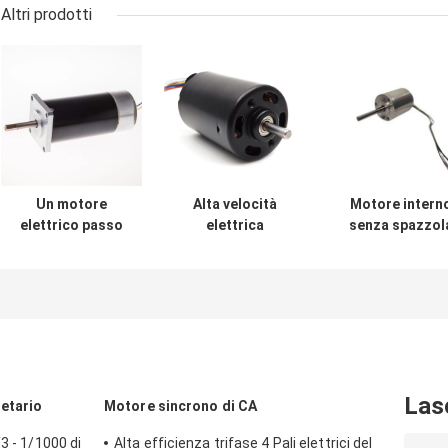
Altri prodotti
Un motore
Alta velocità
Motore intern
elettrico passo
elettrica
senza spazzol
passo 24V 30W di
silenziosa Mini
elettrico del
42 BLDC con il
Bldc Motor
rotore BLDC de
driver
elettrico
motore 24V di 
per
l'elettrodomest
Las
netario
Motore sincrono di CA
3 - 1/1000 di
Alta efficienza trifase 4 Pali elettrici del