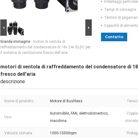
Imballaggi particolar
Tempi di consegna:
Termini di pagamen
Capacità di aliment
Contatto
Grande immagine :
motori di ventola di
raffreddamento del condensatore di 18v 24v BLDC per
il sistema di ventilazione fresco dell'aria
motori di ventola di raffreddamento del condensatore di 18v
fresco dell'aria
descrizione
Nome di prodotto:
Motore di Bushless
Tensio
Automobile, FAN, elettrodomestico,
Coppia
Uso:
macchina
stimata
Velocità stimata:
1000-15000rpm
Protegg