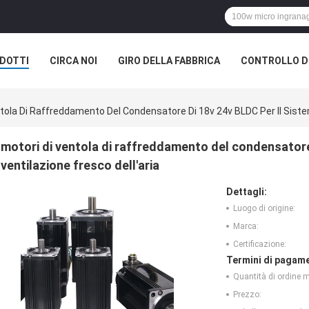
DOTTI
CIRCA NOI
GIRO DELLA FABBRICA
CONTROLLO DI
tola Di Raffreddamento Del Condensatore Di 18v 24v BLDC Per Il Sistem
motori di ventola di raffreddamento del condensatore 
ventilazione fresco dell'aria
Dettagli:
Luogo di origine:
Marca:
Certificazione:
Termini di pagame
Quantità di ordine 
Prezzo: