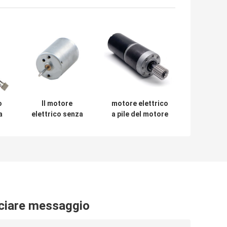
o
Il motore
motore elettrico
a
elettrico senza
a pile del motore
spazzola 57hbl su
ad alta velocità
l
serra i motori di
del motore di
CC
57mm Bldc
60mm 24v
4000rpm Bldc
ico
ciare messaggio