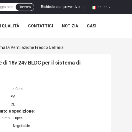
Richiedere un preventivo
Ricerca
|
Italian
 QUALITÀ
CONTATTICI
NOTIZIA
CASI
a Di Ventilazione Fresco Dell'aria
di 18v 24v BLDC per il sistema di
La Cina
PV
CE
nto e spedizione:
minimo:
10pcs
Negotiable