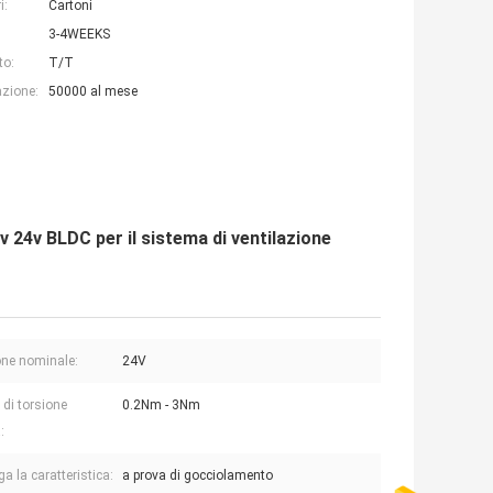
i:
Cartoni
3-4WEEKS
to:
T/T
azione:
50000 al mese
 24v BLDC per il sistema di ventilazione
ne nominale:
24V
 di torsione
0.2Nm - 3Nm
:
a la caratteristica:
a prova di gocciolamento