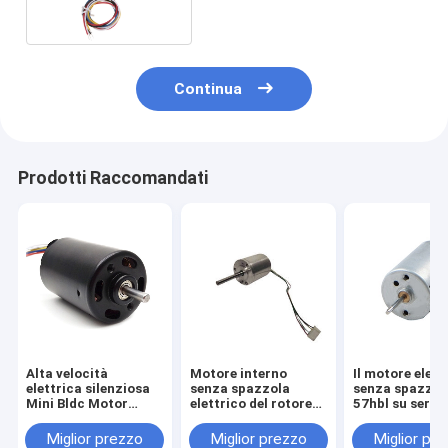
Continua
Prodotti Raccomandati
Alta velocità
Motore interno
Il motore elett
elettrica silenziosa
senza spazzola
senza spazzol
Mini Bldc Motor
elettrico del rotore
57hbl su serra 
elettrico
BLDC del motore 24V
motori di 57m
di CC per
Miglior prezzo
Miglior prezzo
Miglior pr