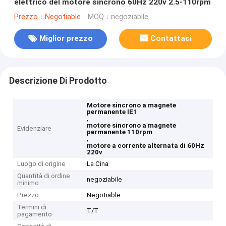
elettrico del motore sincrono 60Hz 220v 2.5-110rpm
Prezzo：Negotiable
MOQ：negoziabile
Miglior prezzo
Contattaci
Descrizione Di Prodotto
Motore sincrono a magnete
permanente IE1
,
motore sincrono a magnete
Evidenziare
permanente 110rpm
,
motore a corrente alternata di 60Hz
220v
Luogo di origine
La Cina
Quantità di ordine
negoziabile
minimo
Prezzo
Negotiable
Termini di
T/T
pagamento