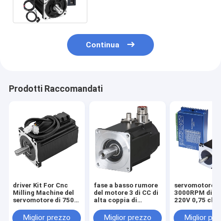
Continua
Prodotti Raccomandati
driver Kit For Cnc
fase a basso rumore
servomotore 
Milling Machine del
del motore 3 di CC di
3000RPM di C
servomotore di 750W
alta coppia di
220V 0,75 chi
2.4NM 3000RPM
torsione del corredo
un motore di 3 
del motore di CNC
Miglior prezzo
Miglior prezzo
Miglior pr