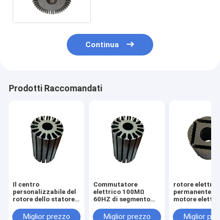
Continua
Prodotti Raccomandati
Il centro
Commutatore
rotore elettric
personalizzabile del
elettrico 100MΩ
permanente de
rotore dello statore
60HZ di segmento
motore elettri
del motore di CC
del rotore del motore
nucleo magnet
della pompa che
dello statore della
del neodimio d
Miglior prezzo
Miglior prezzo
Miglior pr