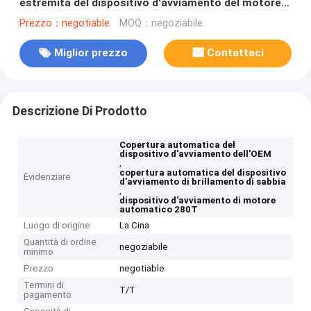
estremità del dispositivo d'avviamento del motore
automatico 180T 280T
Prezzo：negotiable
MOQ：negoziabile
Miglior prezzo
Contattaci
Descrizione Di Prodotto
Copertura automatica del
dispositivo d'avviamento dell'OEM
,
copertura automatica del dispositivo
Evidenziare
d'avviamento di brillamento di sabbia
,
dispositivo d'avviamento di motore
automatico 280T
Luogo di origine
La Cina
Quantità di ordine
negoziabile
minimo
Prezzo
negotiable
Termini di
T/T
pagamento