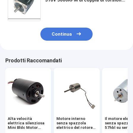
BLDC
Continua
Prodotti Raccomandati
Alta velocità
Motore interno
Il motore elett
elettrica silenziosa
senza spazzola
senza spazzol
Mini Bldc Motor
elettrico del rotore
57hbl su serra 
elettrico
BLDC del motore 24V
motori di 57m