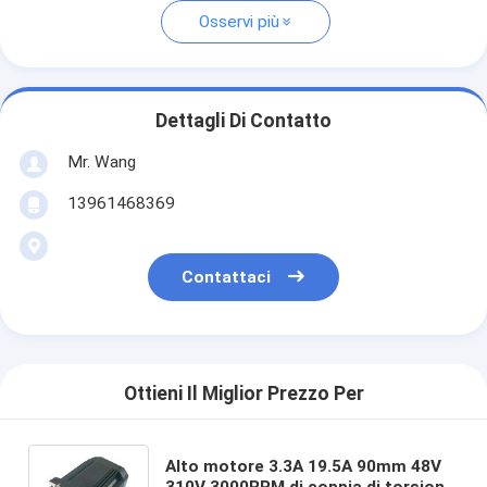
Osservi più
Dettagli Di Contatto
Mr. Wang
13961468369
Contattaci
Ottieni Il Miglior Prezzo Per
Alto motore 3.3A 19.5A 90mm 48V
310V 3000RPM di coppia di torsione