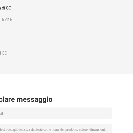
 di CC
 a vite
i CC
ciare messaggio