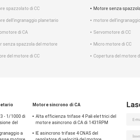
re spazzolato di CC
Motore senza spazzola
re dell'ingranaggio planetario
motore dell'ingranaggio
omotore di CA
Servomotore di CC
er senza spazzola del motore
Micro motore di CC
ore del motore di CC
Copertura del motore d
Las
netario
Motore sincrono di CA
3 - 1/1000 di
Alta efficienza trifase 4 Pali elettrici del
isione del
motore asincrono di CA di 1431RPM
23 di CC
1.1KW
granaggio a
IE asincrono trifase 4 CNAS del
l'asse motore
regolatore di velocità del motore