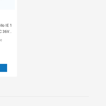
llo IE 1
CC 36V
ttrica
dc