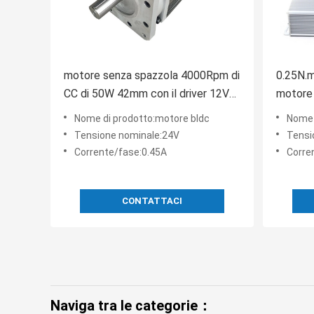
motore senza spazzola 4000Rpm di
0.25N.m
CC di 50W 42mm con il driver 12V
motore 
24v 30V 0A 8A
volt 4
Nome di prodotto:motore bldc
Nome 
Tensione nominale:24V
Tensi
Corrente/fase:0.45A
Corre
CONTATTACI
Naviga tra le categorie：