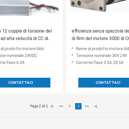
 12 coppia di torsione del
efficienza senza spazzola de
ad alta velocità di CC di
di Rrm del motore 3000 di 
000RPM alta
di 57mm per la macchina ele
di prodotto:motore bldc
Nome di prodotto:motore bl
one nominale:24VDC
Tensione nominale:36V 24V
nte/fase:6.3A
Corrente/fase:3.5A-20.5A
CONTATTACI
CONTATTACI
Page 2 of 2
|<
<<
1
2
>>
>|