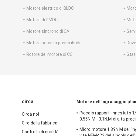
Motore elettrico di BLDC
Moto
Motore di PMDC
Moto
Motore sincrono di CA
Serv
Motore passo a passo ibrido
Driv
Rotore del motore di CC
Stat
circa
Motore dell'ingranaggio pla
Piccolo rapporti innestato 1/
Circa noi
0.55N.M - 3.1N.M di alta prec
Giro della fabbrica
motore passo a passo NEMA
Micro motore 1.89N.M dell'in
Controllo di qualità
vite NEMA23 del singolo del