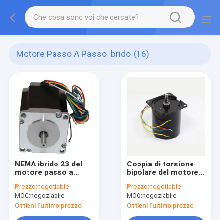
Motore Passo A Passo Ibrido
(16)
NEMA ibrido 23 del
Coppia di torsione
motore passo a
bipolare del motore
passo del ciclo
facente un passo
Prezzo:
negotiable
Prezzo:
negotiable
chiuso 57mm 2N.M
NEMA23 del motore
MOQ:
negoziabile
MOQ:
negoziabile
Integrated
passo a passo
3.0N.M di CNC alta
Ottieni l'ultimo prezzo
Ottieni l'ultimo prezzo