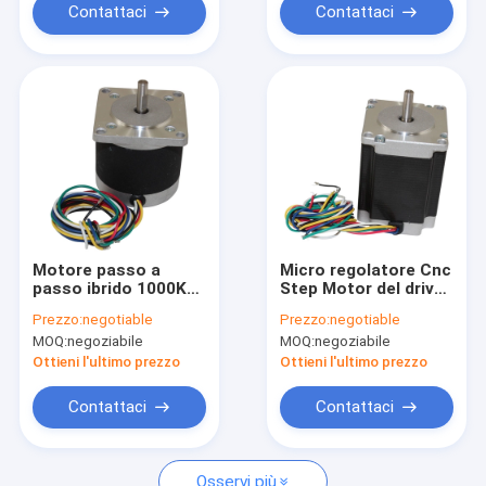
Contattaci
Contattaci
Motore passo a
Micro regolatore Cnc
passo ibrido 1000KW
Step Motor del driver
motore asincrono di
dell'ingranaggio del
Prezzo:
negotiable
Prezzo:
negotiable
3 fasi per la
motore passo a
MOQ:
negoziabile
MOQ:
negoziabile
macchina industriale
passo 24V del NEMA
17
Ottieni l'ultimo prezzo
Ottieni l'ultimo prezzo
Contattaci
Contattaci
Osservi più