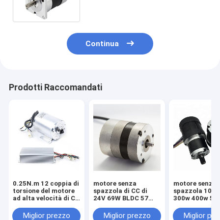
Continua
Prodotti Raccomandati
0.25N.m 12 coppia di
motore senza
motore senza
torsione del motore
spazzola di CC di
spazzola 100
ad alta velocità di CC
24V 69W BLDC 57
300w 400w 500
di volt 4000RPM alta
con il driver interno
motore 12v 24
48v BLDC di CC
Miglior prezzo
Miglior prezzo
Miglior pr