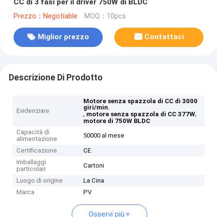
CC di 3 fasi per il driver 750W di BLDC
Prezzo：Negotiable
MOQ：10pcs
Miglior prezzo
Contattaci
Descrizione Di Prodotto
Motore senza spazzola di CC di 3000
giri/min.
Evidenziare
,
,
motore senza spazzola di CC 377W
motore di 750W BLDC
Capacità di
50000 al mese
alimentazione
Certificazione
CE
Imballaggi
Cartoni
particolari
Luogo di origine
La Cina
Marca
PV
Osservi più